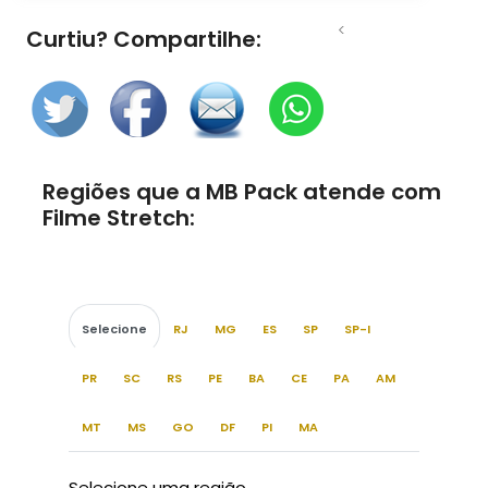
<
Curtiu? Compartilhe:
Regiões que a MB Pack atende com
Filme Stretch:
Selecione
RJ
MG
ES
SP
SP-I
PR
SC
RS
PE
BA
CE
PA
AM
MT
MS
GO
DF
PI
MA
Selecione uma região